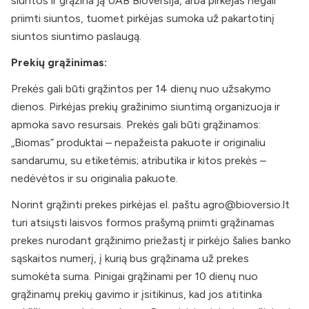
siuntos ir grąžina ją UAB Bioversija, arba pirkėjas negali
priimti siuntos, tuomet pirkėjas sumoka už pakartotinį
siuntos siuntimo paslaugą.
Prekių grąžinimas:
Prekės gali būti grąžintos per 14 dienų nuo užsakymo
dienos. Pirkėjas prekių gražinimo siuntimą organizuoja ir
apmoka savo resursais. Prekės gali būti grąžinamos:
„Biomas” produktai – nepažeista pakuote ir originaliu
sandarumu, su etiketėmis; atributika ir kitos prekės –
nedėvėtos ir su originalia pakuote.
Norint grąžinti prekes pirkėjas el. paštu
agro@bioversio.lt
turi atsiųsti laisvos formos prašymą priimti grąžinamas
prekes nurodant grąžinimo priežastį ir pirkėjo šalies banko
sąskaitos numerį, į kurią bus grąžinama už prekes
sumokėta suma. Pinigai grąžinami per 10 dienų nuo
grąžinamų prekių gavimo ir įsitikinus, kad jos atitinka