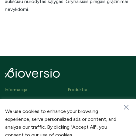
aukščiau nurodytas sąlygas. Grynaisiais pinigais grąžinimai
nevykdomi.
Informacija
Produktai
Kontaktai
Bioversio produktai
We use cookies to enhance your browsing
Mokėjimo būdai
Atributika
experience, serve personalized ads or content, and
Pristatymas ir grąžinimas
analyze our traffic. By clicking "Accept All", you
Privatumo politika
consent to our use of cookies.